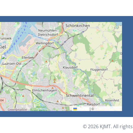
Leaflet
|
©
OpenStreetMap
©
2026
KJMT. All right